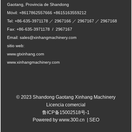
Gaotang, Provincia de Shandong
Móvil:
+8617862557666
+8615163559212
Tel:
+86-635-3971178
／
2967166
／
2967167
／
2967168
Fax:
+86-635-3971178
/
2967167
Email:
sales@xinhangmachinery.com
sitio web:
www.gtxinhang.com
www.xinhangmachinery.com
© 2023 Shandong Gaotang Xinhang Machinery
Licencia comercial
鲁ICP备15002518号-1
Powered by www.300.cn
|
SEO