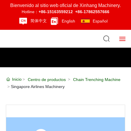
Bienvenido al sitio web oficial de Xinhang Machinery.
Hotline：
+86-15163559212
+86-17862557666
简体中文
English
Español
Inicio
Sobre nosotros
Inicio
Centro de productos
Chain Trenching Machine
Producto
Singapore Airlines Machinery
Noticias
Strength